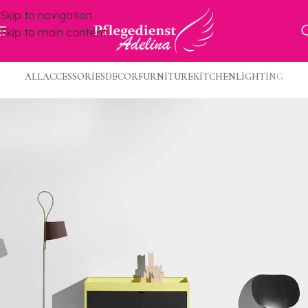
Skip to navigation
Skip to main content
ALL
ACCESSORIES
DECOR
FURNITURE
KITCHEN
LIGHTING