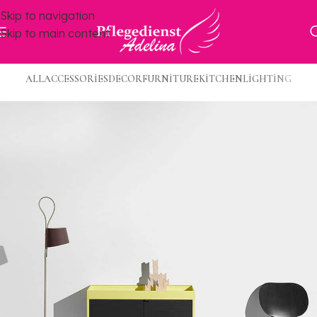
Skip to navigation
Skip to main content
ALL
ACCESSORIES
DECOR
FURNITURE
KITCHEN
LIGHTING