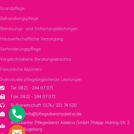
Grundpflege
Behandlungspflege
Betreuungs- und Entlastungsleistungen
Hauswirtschaftliche Versorgung
Verhinderungspflege
Vorgeschriebene Beratungseinsätze
Persönliche Assistenz
Individuelle pflegebegleitende Leistungen
Tel: 0821 - 244 07 071
Fax: 0821 - 244 07 072
Rufbereitschaft: 0176/ 221 74 520
Phone
E-Mail: info@pflegedienstadelina.de
Ambulanter Pflegedienst Adelina GmbH Philipp-Häring-Str. 2
86157 Augsburg
Mail