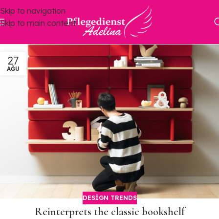
Skip to navigation
Skip to main content
27
AĞU
DESIGN TRENDS
Reinterprets the classic bookshelf